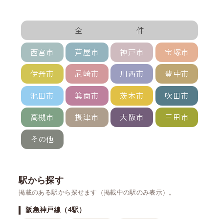
全 件
西宮市
芦屋市
神戸市
宝塚市
伊丹市
尼崎市
川西市
豊中市
池田市
箕面市
茨木市
吹田市
高槻市
摂津市
大阪市
三田市
その他
駅から探す
掲載のある駅から探せます（掲載中の駅のみ表示）。
阪急神戸線（4駅）