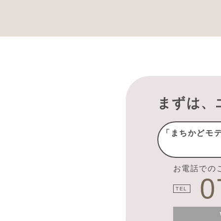
まずは、
「まちかどモ
お電話での
0
TEL