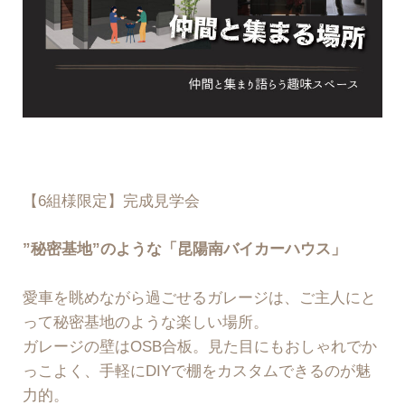
【6組様限定】完成見学会
”秘密基地”のような「昆陽南バイカーハウス」
愛車を眺めながら過ごせるガレージは、ご主人にと
って秘密基地のような楽しい場所。
ガレージの壁はOSB合板。見た目にもおしゃれでか
っこよく、手軽にDIYで棚をカスタムできるのが魅
力的。