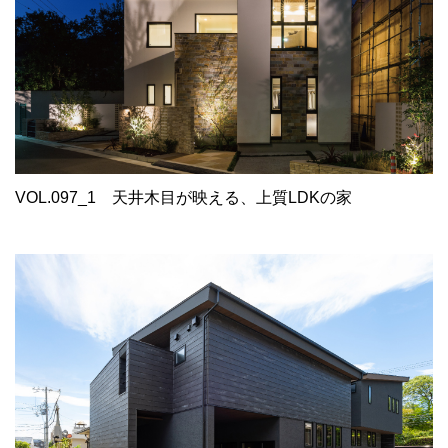
VOL.097_1
天井木目が映える、上質LDKの家