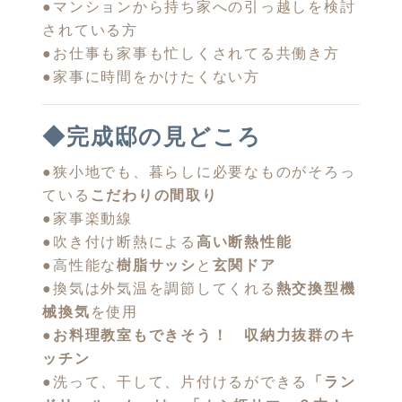
●マンションから持ち家への引っ越しを検討
されている方
●お仕事も家事も忙しくされてる共働き方
●家事に時間をかけたくない方
◆完成邸の見どころ
●狭小地でも、暮らしに必要なものがそろっ
ている
こだわりの間取り
●家事楽動線
●吹き付け断熱による
高い断熱性能
●高性能な
樹脂サッシ
と
玄関ドア
●換気は外気温を調節してくれる
熱交換型機
械換気
を使用
●お料理教室もできそう！ 収納力抜群のキ
ッチン
●洗って、干して、片付けるができる
「ラン