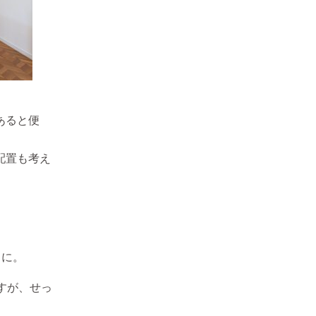
あると便
配置も考え
うに。
すが、せっ