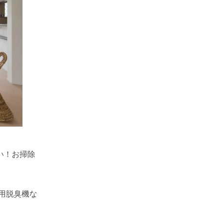
い！お掃除
ト用脱臭機な