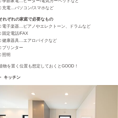
□ 季節家電…ヒーター/電気カーペットなど
□ 充電…パソコン/スマホなど
それぞれの家庭で必要なもの
□ 電子楽器…ピアノやエレクトーン、ドラムなど
□ 固定電話/FAX
□ 健康器具…エアロバイクなど
□ プリンター
□ 照明
植物を置く位置も想定しておくとGOOD！
・ キッチン