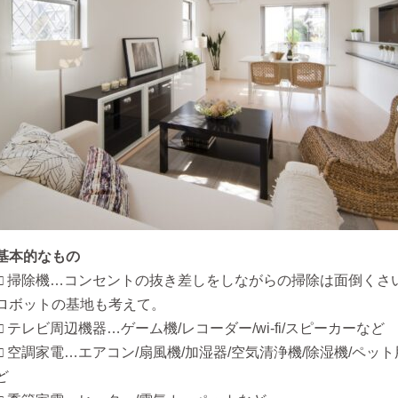
基本的なもの
□ 掃除機…コンセントの抜き差しをしながらの掃除は面倒くさ
ロボットの基地も考えて。
□ テレビ周辺機器…ゲーム機/レコーダー/wi-fi/スピーカーなど
□ 空調家電…エアコン/扇風機/加湿器/空気清浄機/除湿機/ペッ
ど