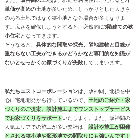
単価が高め
の土地が多いため、しっかりとした大きさ
のある土地ではなく狭小地となる場合が多くなりま
す。広さを確保しようとすると、必然的に
3階建ての狭
小住宅
となってきます。
そうなると、
具体的な間取や採光、隣地建物と目線が
重ならない工夫ができるかどうかなど専門的な知識が
ないとせっかくの家づくりが失敗
してしまいます。
私たちエストコーポレーション
は、阪神間、北摂を中
心に宅地開発から行っているので、
土地のご紹介・家
づくりのご提案、設計施工までワンストップサービス
でお家づくりをサポート
いたします。また、阪神間の
人気エリアでの施工が多い弊社は、
設計や施工が困難
とされる狭小地や変形地での間取りにも強いんです！