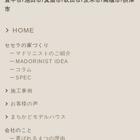
豊中市/池田市/箕面市/吹田市/茨木市/高槻市/摂津
市
HOME
セセラの家づくり
マドリニストのご紹介
MADORINIST IDEA
コラム
SPEC
施工事例
お客様の声
まちかどモデルハウス
会社のこと
選ばれる４つの理由