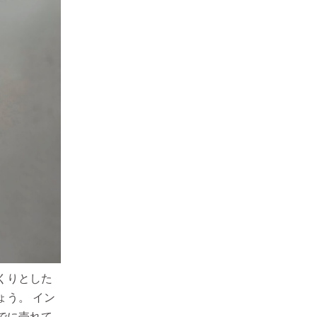
くりとした
う。 イン
でに売れて