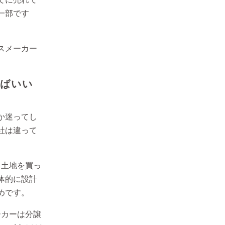
一部です
スメーカー
べばいい
か迷ってし
社は違って
、土地を買っ
体的に設計
めです。
ーカーは分譲