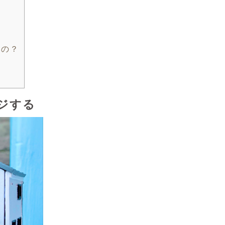
いの？
ジする