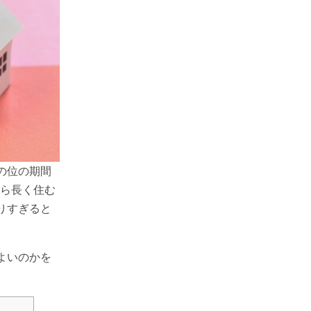
の位の期間
から長く住む
りすぎると
よいのかを