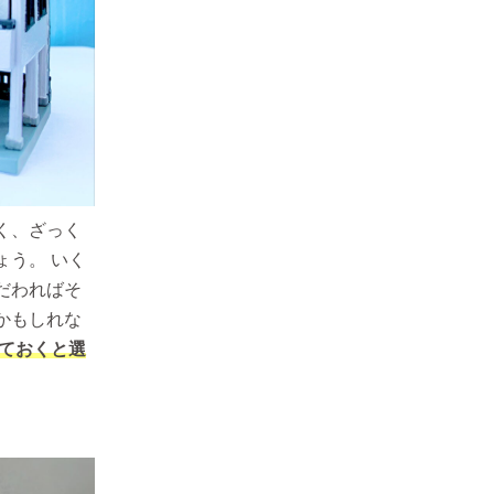
く、ざっく
う。 いく
だわればそ
かもしれな
ておくと選