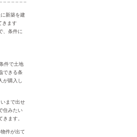
後に新築を建
てきます
で、条件に
？
望条件で土地
協できる条
人が購入し
らいまで出せ
で住みたい
てきます。
い物件が出て