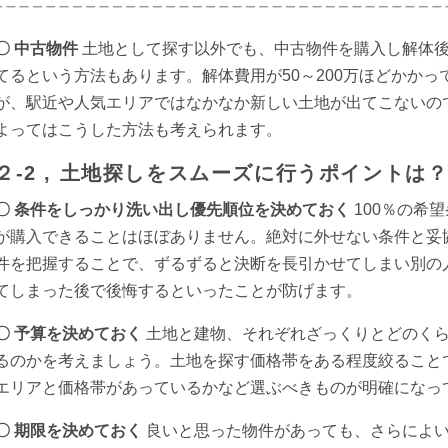
〇 中古物件
土地として探す以外でも、中古物件を購入し解体
てるという方法もあります。解体費用が50～200万ほどかかっ
が、駅近や人気エリアではなかなか新しい土地が出てこないの
よってはこうした方法も考えられます。
２-2 ,
土地探しをスムーズに行うポイントは
〇 条件をしっかり洗い出し優先順位を決めておく
100％の希
が購入できることはほぼありません。絶対に外せない条件と妥
件を把握することで、ずるずると決断を長引かせてしまい別の
てしまった後で後悔するといったことが防げます。
〇 予算を決めておく
土地と建物、それぞれざっくりとどのく
るのかを考えましょう。土地を探す価格帯をある程度絞ること
エリアと価格帯があっているかなど選ぶべきものが明確になっ
〇 期限を決めておく
良いと思った物件があっても、さらによ