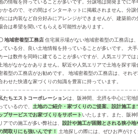
地の情報を持っていることが多いです。分譲地は開発までに半
かかるので、その間はインターネットに掲載されません。分譲
的には内装など自分好みにアレンジができませんが、建築前の
場合は希望を聞いてもらえる可能性があります。
〇 地域密着型工務店
住宅展示場がない地域密着型の工務店は
している分、良い土地情報を持っていることが多いです。 大手
カーは数件を同時に建てることが多いですが、人気エリアでは
土地がなかなかありません。駅近や人気エリアで土地を探す場
密着型の工務店がお勧めです。 地域密着型の工務店は、それぞ
合わせた快適な家づくりの知識を豊富に持っています。
私たちエストコーポレーション
は、阪神間、北摂を中心に宅地
っているので、
土地のご紹介・家づくりのご提案、設計施工ま
ップサービスでお家づくりをサポート
いたします。また、阪神
リアでの施工が多い弊社は、
設計や施工が困難とされる狭小地
の間取りにも強いんです！
土地探しの際には、ぜひお声がけく