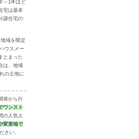
年～1年ほど
住宅は基本
分譲住宅の
、地域を限定
ハウスメー
まとまった
合は、地域
れの土地に
開発から行
でワンスト
間の人気エ
や変形地で
ださい。