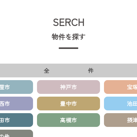
SERCH
物件を探す
全 件
屋市
神戸市
宝
西市
豊中市
池
田市
高槻市
摂
の他