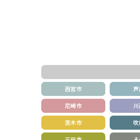
西宮市
芦
尼崎市
川
茨木市
吹
三田市
そ