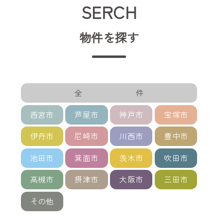
SERCH
物件を探す
全 件
西宮市
芦屋市
神戸市
宝塚市
伊丹市
尼崎市
川西市
豊中市
池田市
箕面市
茨木市
吹田市
高槻市
摂津市
大阪市
三田市
その他