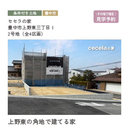
条件付き土地
豊中市
セセラの家
豊中市上野東三丁目Ⅰ
2号地（全4区画）
上野東の角地で建てる家