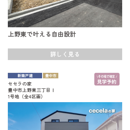
上野東で叶える自由設計
詳しく見る
新築戸建
豊中市
セセラの家
豊中市上野東三丁目Ⅰ
1号地（全4区画）