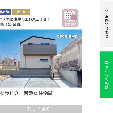
築戸建
豊中市
お問い合わせ
セラの家
豊中市上野東三丁目Ⅰ
号地（全4区画）
ラインで相談
徒歩11分｜閑静な住宅街
詳しく見る