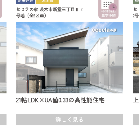
新築戸建
茨木市
条
セセラの家
茨木市新堂三丁目Ⅱ
2
セ
号地（全2区画）
2
21帖LDK×UA値0.33の高性能住宅
上
詳しく見る