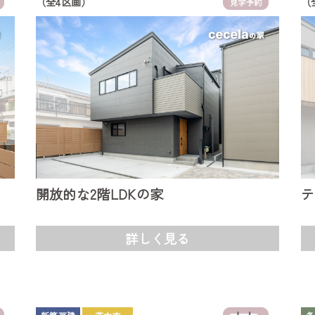
（全4区画）
（
開放的な2階LDKの家
テ
詳しく見る