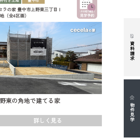
件付き土地
豊中市
セラの家
豊中市上野東三丁目Ⅰ
号地（全4区画）
資料請求
野東の角地で建てる家
物件見学
詳しく見る