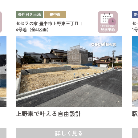
条件付き土地
豊中市
新
セセラの家
豊中市上野東三丁目Ⅰ
セ
4号地（全4区画）
1
上野東で叶える自由設計
駅
詳しく見る