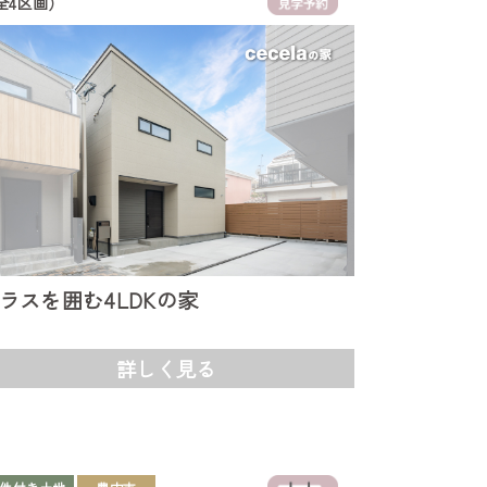
全4区画）
ラスを囲む4LDKの家
詳しく見る