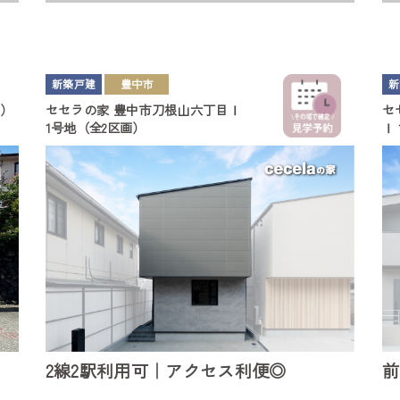
新築戸建
豊中市
新
画）
セセラの家
豊中市刀根山六丁目Ⅰ
セ
1号地（全2区画）
Ⅰ
2線2駅利用可｜アクセス利便◎
前