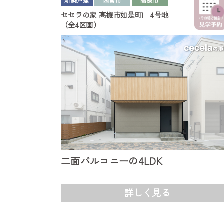
新築戸建
西宮市
高槻市
セセラの家
高槻市如是町I 4号地
（全4区画）
二面バルコニーの4LDK
詳しく見る