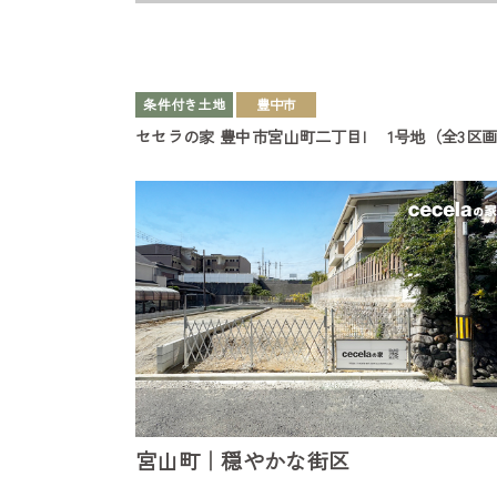
条件付き土地
豊中市
セセラの家
豊中市宮山町二丁目I
1号地（全3区
宮山町｜穏やかな街区