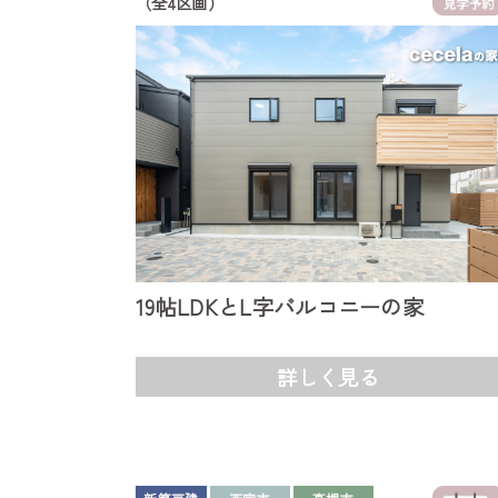
（全4区画）
19帖LDKとL字バルコニーの家
詳しく見る