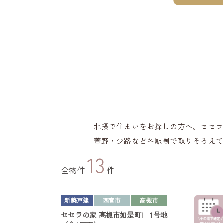
北摂で住まいをお探しの方へ。セセ
萱野・少路など各駅圏で取りそろえ
13
全物件
件
新築戸建
西宮市
高槻市
セセラの家
高槻市如是町I 1号地