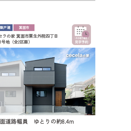
築戸建
箕面市
セラの家
箕面市粟生外院四丁目
1号地（全2区画）
面道路幅員 ゆとりの約8.4m