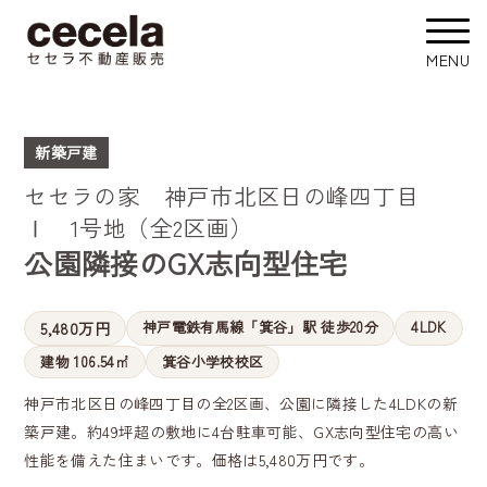
新築戸建
セセラの家 神戸市北区日の峰四丁目
Ⅰ 1号地（全2区画）
公園隣接のGX志向型住宅
神戸電鉄有馬線「箕谷」駅 徒歩20分
4LDK
5,480万円
建物 106.54㎡
箕谷小学校校区
神戸市北区日の峰四丁目の全2区画、公園に隣接した4LDKの新
築戸建。約49坪超の敷地に4台駐車可能、GX志向型住宅の高い
性能を備えた住まいです。価格は5,480万円です。