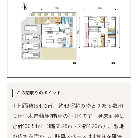
この間取りのポイント
土地面積164.12㎡、約49坪超のゆとりある敷地
に建つ木造軸組2階建の4LDKです。延床面積は
合計106.54㎡（1階55.28㎡・2階51.26㎡）。敷地
の広さを活かし、駐車スペースは4台分を確保