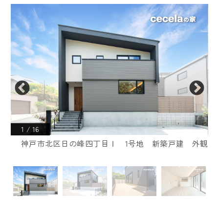
1
/
16
レー
神戸市北区日の峰四丁目Ⅰ 1号地 新築戸建 外観
ジ