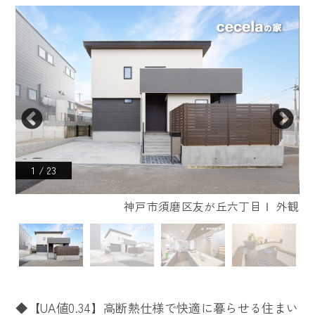
1
/
23
ージ
神戸市須磨区友が丘六丁目Ⅰ 外観
◆【UA値0.34】高断熱仕様で快適に暮らせる住まい