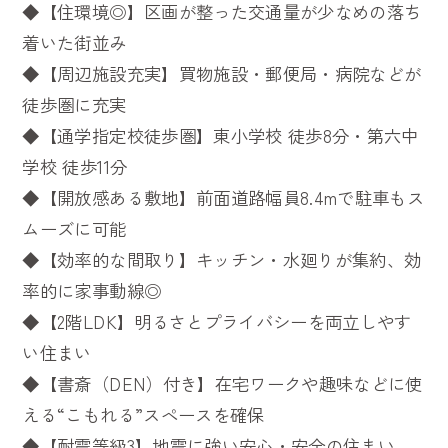
◆【住環境◎】区画が整った交通量が少なめの落ち
着いた街並み
◆【周辺施設充実】買物施設・郵便局・病院などが
徒歩圏に充実
◆【通学指定校徒歩圏】東小学校 徒歩8分・第六中
学校 徒歩11分
◆【開放感ある敷地】前面道路幅員8.4mで駐車もス
ムーズに可能
◆【効率的な間取り】キッチン・水廻りが集約、効
率的に家事動線◎
◆【2階LDK】明るさとプライバシーを両立しやす
い住まい
◆【書斎（DEN）付き】在宅ワークや趣味などに使
える“こもれる”スペースを確保
◆【耐震等級3】地震に強い安心・安全の住まい