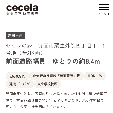
新築戸建
セセラの家 箕面市粟生外院四丁目Ⅰ 1
号地（全2区画）
前面道路幅員 ゆとりの約8.4m
北大阪急行電鉄「箕面萱野」駅
1LDK+2S
5,580万円
建物 101.40㎡
東小学校校区
箕面市粟生外院、区画の整った落ち着いた住宅街に建つ新築戸
建て。前面道路は幅員約8.4mとゆとりがあり、東小学校区で
買い物・公園も徒歩圏にそろいます。