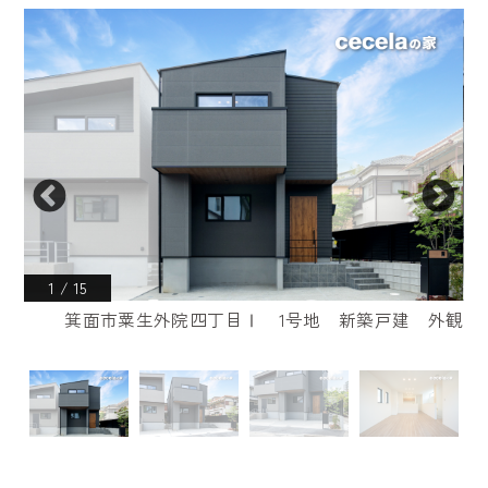
1
/
15
玄関
箕面市粟生外院四丁目Ⅰ 1号地 新築戸建 外観