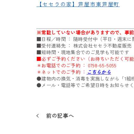
【セセラの家】芦屋市東芦屋町
※
常駐していない場合がありますので、事
■日程／時間 ： 随時受付中（平日・週末
■受付連絡先 ： 株式会社セセラ不動産販
■短時間・現地集合でのご見学も可能です
■必ずご予約ください（お待ちいただく可
＊お電話でのご予約 ：
0798-65-5055
＊ネットでのご予約 ：
こちらから
●建物内の換気・消毒を実施しながら「1組
●メール・電話等でご希望日時をお知らせ
前の記事へ