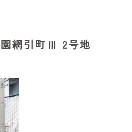
園網引町Ⅲ 2号地