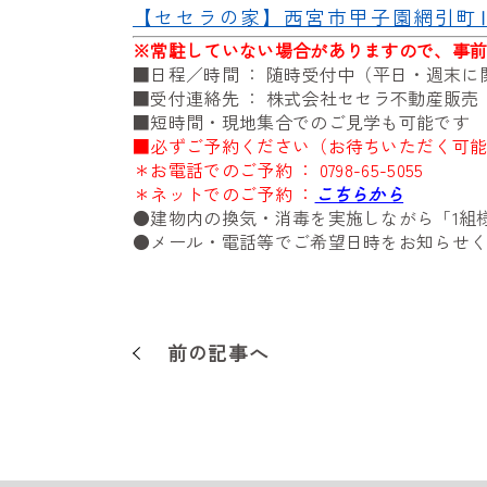
【セセラの家】西宮市甲子園網引町Ⅲ
※
常駐していない場合がありますので、事
■日程／時間 ： 随時受付中（平日・週末
■受付連絡先 ： 株式会社セセラ不動産販
■短時間・現地集合でのご見学も可能です
■必ずご予約ください（お待ちいただく可
＊お電話でのご予約 ：
0798-65-5055
＊ネットでのご予約 ：
こちらから
●建物内の換気・消毒を実施しながら「1組
●メール・電話等でご希望日時をお知らせ
前の記事へ