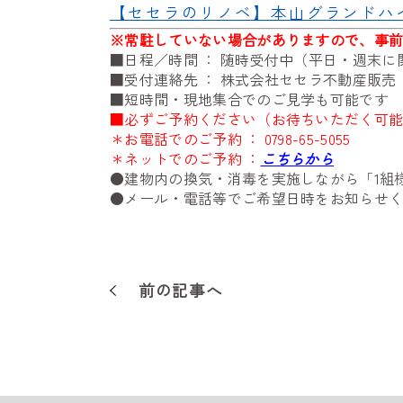
【セセラのリノベ】本山グランドハ
※
常駐していない場合がありますので、事
■日程／時間 ： 随時受付中（平日・週末
■受付連絡先 ： 株式会社セセラ不動産販
■短時間・現地集合でのご見学も可能です
■必ずご予約ください（お待ちいただく可
＊お電話でのご予約 ：
0798-65-5055
＊ネットでのご予約 ：
こちらから
●建物内の換気・消毒を実施しながら「1組
●メール・電話等でご希望日時をお知らせ
前の記事へ