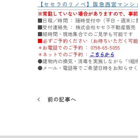
【セセラのリノベ】阪急西宮マンシ
※
常駐していない場合がありますので、事
■日程／時間 ： 随時受付中（平日・週末
■受付連絡先 ： 株式会社セセラ不動産販
■短時間・現地集合でのご見学も可能です
■必ずご予約ください（お待ちいただく可
＊お電話でのご予約 ：
0798-65-5055
＊ネットでのご予約 ：
こちらから
●建物内の換気・消毒を実施しながら「1組
●メール・電話等でご希望日時をお知らせ
前の記事へ