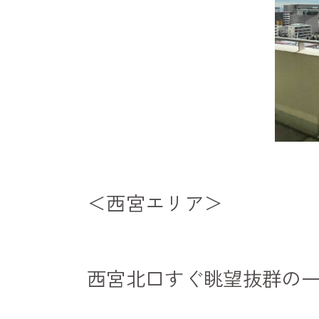
＜西宮エリア＞
西宮北口すぐ眺望抜群の