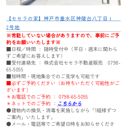
【セセラの家】神戸市垂水区神陵台八丁目Ⅰ
2号地
※
常駐していない場合がありますので、事前にご予
約をお願いいたします※
■日程／時間 ： 随時受付中（平日・週末に関わら
ずご希望にお答えします）
■受付連絡先 ： 株式会社セセラ不動産販売
0798-
65-5055
■短時間・現地集合でのご見学も可能です
■必ずご予約ください（お待ちいただく可能性がご
ざいます）
＊お電話でのご予約 ：
0798-65-5055
＊ネットでのご予約 ：
こちらから
●建物内の換気・消毒を実施しながら「1組様ずつ
ご案内」いたします。
●メール・電話等でご希望日時をお知らせくださ