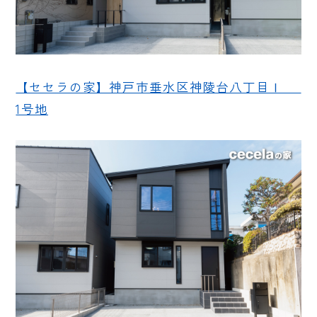
【セセラの家】神戸市垂水区神陵台八丁目Ⅰ
1号地