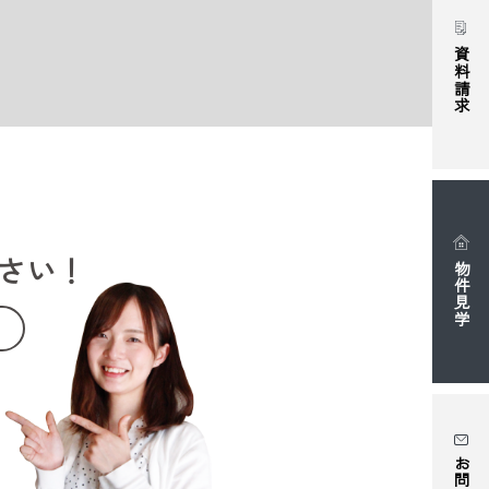
資料請求
さい！
物件見学
。