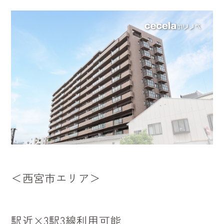
＜西宮
市
エリア＞
駅近×3駅3線利用可能