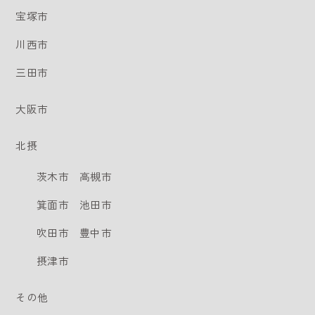
宝塚市
川西市
三田市
大阪市
北摂
茨木市
高槻市
箕面市
池田市
吹田市
豊中市
摂津市
その他