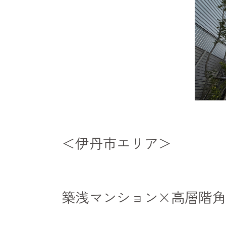
＜伊丹
市
エリア＞
築浅マンション×高層階