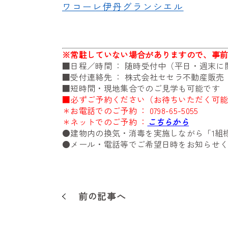
ワコーレ伊丹グランシエル
※
常駐していない場合がありますので、事
■日程／時間 ： 随時受付中（平日・週末
■受付連絡先 ： 株式会社セセラ不動産販
■短時間・現地集合でのご見学も可能です
■必ずご予約ください（お待ちいただく可
＊お電話でのご予約 ：
0798-65-5055
＊ネットでのご予約 ：
こちらから
●建物内の換気・消毒を実施しながら「1組
●メール・電話等でご希望日時をお知らせ
前の記事へ