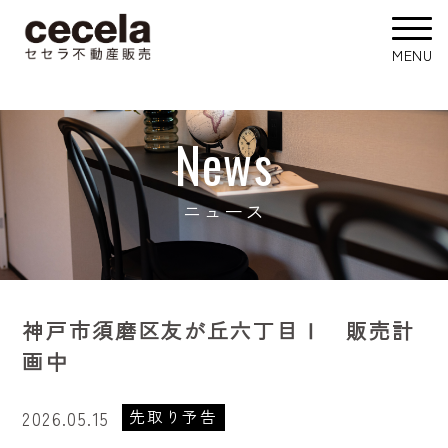
News
ニュース
神戸市須磨区友が丘六丁目Ⅰ 販売計
画中
先取り予告
2026.05.15