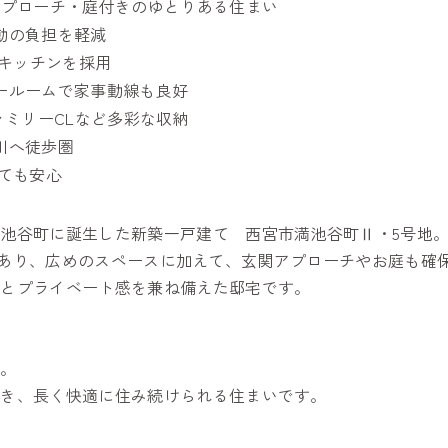
アプローチ・庭付きのゆとりある住まい
動の負担を軽減
型キッチンを採用
ールームで家事動線も良好
ァミリーCLなど多彩な収納
川へ徒歩圏
ても安心
池谷町に誕生した新築一戸建て 西宮市満池谷町Ⅱ・5号地
ゆとりがあり、広めのスペースに加えて、玄関アプローチやお庭も確
感とプライベート感を兼ね備えた邸宅です。
き。
でき、長く快適に住み続けられる住まいです。