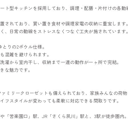
レート型キッチンを採用しており、調理・配膳・片付けの各動
設置されており、買い置き食材や調理家電の収納に重宝します
すく、日常の動線をストレスなくつなぐ工夫が施されています
ゆとりの2ボウル仕様。
にも混雑を避けられます。
、洗濯から室内干し、収納まで一連の動作が一ヶ所で完結。
大きな魅力です。
はファミリークローゼットも備えられており、家族みんなの荷
ライフスタイルが変わっても柔軟に対応できる間取りです。
や「苦楽園口」駅、JR「さくら夙川」駅と、3駅が徒歩圏内