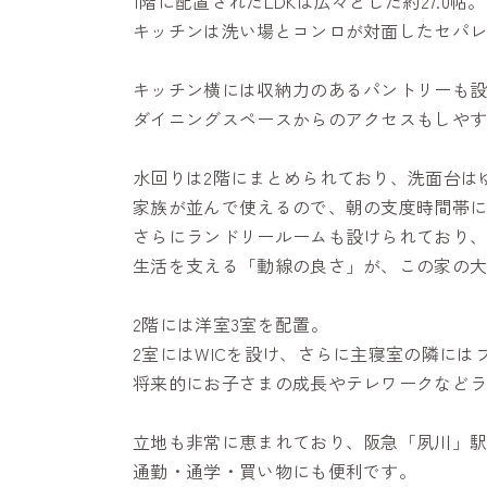
1階に配置されたLDKは広々とした約27.0帖。
キッチンは洗い場とコンロが対面したセパ
キッチン横には収納力のあるパントリーも
ダイニングスペースからのアクセスもしや
水回りは2階にまとめられており、洗面台は
家族が並んで使えるので、朝の支度時間帯
さらにランドリールームも設けられており
生活を支える「動線の良さ」が、この家の
2階には洋室3室を配置。
2室にはWICを設け、さらに主寝室の隣に
将来的にお子さまの成長やテレワークなど
立地も非常に恵まれており、阪急「夙川」駅
通勤・通学・買い物にも便利です。