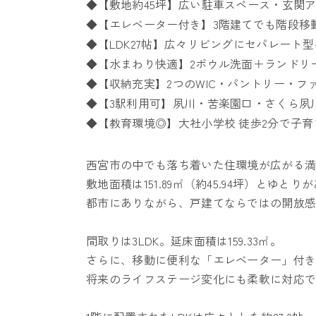
◆【敷地約45坪】広い駐車スペース・玄関
◆【エレベーター付き】3階建てでも階段移
◆【LDK27帖】広々リビングにセパレート
◆【水まわり快適】2ボウル洗面＋ランドリ
◆【収納充実】2つのWIC・パントリー・フ
◆【3駅利用可】夙川・苦楽園口・さくら夙
◆【教育環境◎】大社小学校 徒歩2分で子育
西宮市の中でも落ち着いた住環境が広がる満
敷地面積は151.89㎡（約45.94坪）と
都市にありながら、戸建てならではの開放
間取りは3LDK。延床面積は159.33㎡。
さらに、移動に便利な「エレベーター」付
将来のライフステージ変化にも柔軟に対応