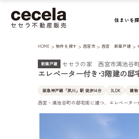
住まいを
>
>
>
>
HOME
物件を探す
西宮市
西宮 新築戸建
セセラの家 西宮市満池谷町
新築戸建
エレベーター付き•3階建の邸
阪急神戸線「夙川」駅 徒歩14分
3LDK
建物 
西宮・満池谷町の邸宅街に建つ、エレベーター付