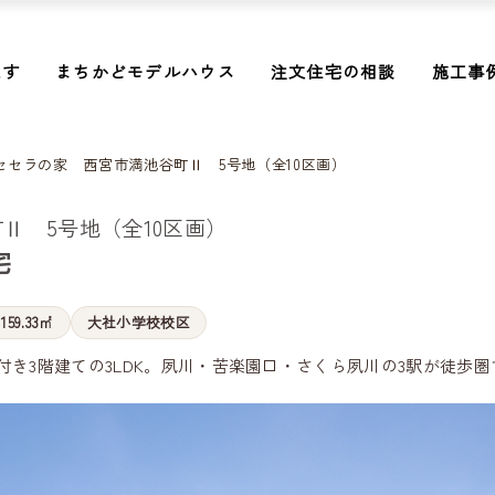
探す
まちかどモデルハウス
注文住宅の相談
施工事
セセラの家 西宮市満池谷町Ⅱ 5号地（全10区画）
Ⅱ 5号地（全10区画）
宅
159.33㎡
大社小学校校区
き3階建ての3LDK。夙川・苦楽園口・さくら夙川の3駅が徒歩