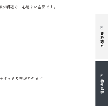
線が明確で、心地よい空間です。
。
。
資料請求
物をすっきり整理できます。
物件見学
。