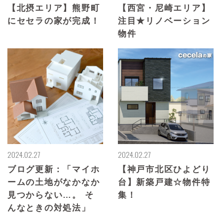
【北摂エリア】熊野町
【西宮・尼崎エリア】
にセセラの家が完成！
注目★リノベーション
物件
2024.02.27
2024.02.27
ブログ更新：「マイホ
【神戸市北区ひよどり
ームの土地がなかなか
台】新築戸建☆物件特
見つからない…。 そ
集！
んなときの対処法」