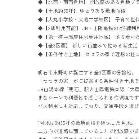
◆【北西・南西角地】 開放感のある角地プ
◆【土地約35坪】 ゆとりある敷地面積
◆【人丸小学校・大蔵中学校区】 子育て世
◆【2駅利用可能】 JR・山陽電鉄の2沿線利
◆【第一種中高層住居専用地域】 落ち着い
◆【全3区画】 新しい街並みで始める新生活
◆【条件付き土地】 セセラの家で理想の住
明石市東野町に誕生する全3区画の分譲地。
「セセラの家」がご提案する条件付き土地
JR山陽本線「明石」駅と山陽電鉄本線「大
まなシーンで利便性を感じられる住環境で
バス利用にも対応しており、交通手段を選
1号地は約35坪の敷地面積を確保した角地。
二方向が道路に面していることで開放感が