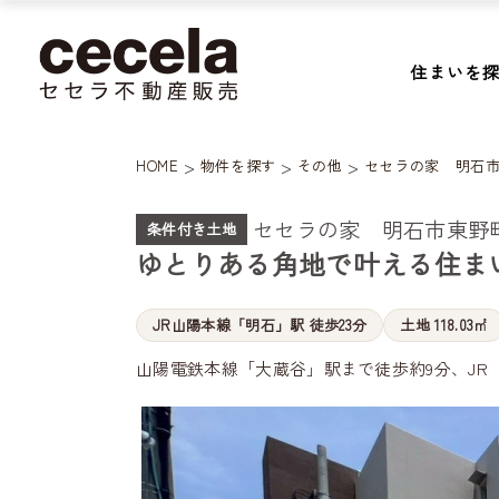
住まいを
>
>
>
HOME
物件を探す
その他
セセラの家 明石市
セセラの家 明石市東野町
条件付き土地
ゆとりある角地で叶える住ま
JR山陽本線「明石」駅 徒歩23分
土地 118.03㎡
山陽電鉄本線「大蔵谷」駅まで徒歩約9分、JR