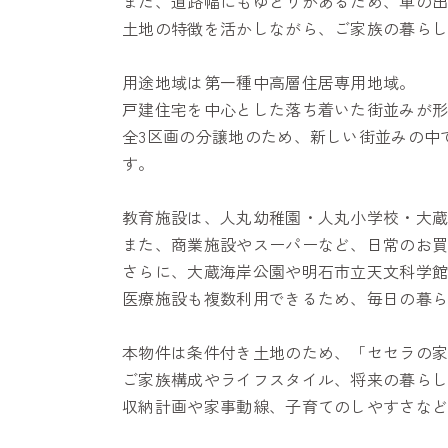
また、道路幅にもゆとりがあるため、車の
土地の特徴を活かしながら、ご家族の暮ら
用途地域は
第一種中高層住居専用地域
。
戸建住宅を中心とした落ち着いた街並みが
全3区画の分譲地のため、新しい街並みの中
す。
教育施設は、人丸幼稚園・人丸小学校・大
また、商業施設やスーパーなど、日常のお
さらに、大蔵海岸公園や明石市立天文科学
医療施設も複数利用できるため、毎日の暮
本物件は条件付き土地のため、「セセラの
ご家族構成やライフスタイル、将来の暮ら
収納計画や家事動線、子育てのしやすさな