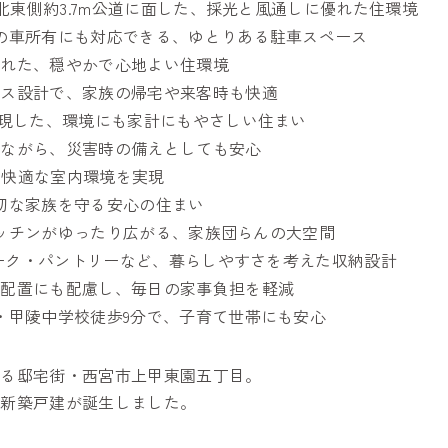
・北東側約3.7m公道に面した、採光と風通しに優れた住環境
の車所有にも対応できる、ゆとりある駐車スペース
まれた、穏やかで心地よい住環境
ンス設計で、家族の帰宅や来客時も快適
実現した、環境にも家計にもやさしい住まい
えながら、災害時の備えとしても安心
冬も快適な室内環境を実現
切な家族を守る安心の住まい
・キッチンがゆったり広がる、家族団らんの大空間
ローク・パントリーなど、暮らしやすさを考えた収納設計
り配置にも配慮し、毎日の家事負担を軽減
・甲陵中学校徒歩9分で、子育て世帯にも安心
ある邸宅街・西宮市上甲東園五丁目。
る新築戸建が誕生しました。