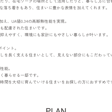
したり、在宅ワークの場所として活用したりと、暮らし方に合
うな落ち着きもあり、住まいに豊かな表情を加えてくれます。
え、UA値0.34の高断熱性能を実現。
にも配慮された住まいです。
を抑えやすく、環境にも家計にもやさしい暮らしが叶います。
ポイント。
らしを長く支える住まいとして、見えない部分にもこだわって
宅性能。
よく暮らせる一邸です。
の時間を大切に育んでいける住まいをお探しの方におすすめで
PLAN