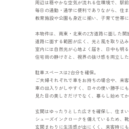
周辺は穏やかな空気が流れる住環境で、駅
毎日の通勤・通学に便利でありながら、住
教育施設や公園も身近に揃い、子育て世帯
本物件は、南東・北東の2方道路に面した開
道路に面する範囲が広く、光と風を取り込
室内には自然光が心地よく届き、日中も明
住宅街の静けさと、視界の抜け感を両立し
駐車スペースは2台分を確保。
ご夫婦それぞれで車をお持ちの場合や、来
車の出入りがしやすく、日々の使い勝手に
見た目の美しさだけでなく、暮らし始めて
玄関はゆったりとした広さを確保し、住ま
シューズインクロークを備えているため、
玄関まわりに生活感が出にくく、来客時に