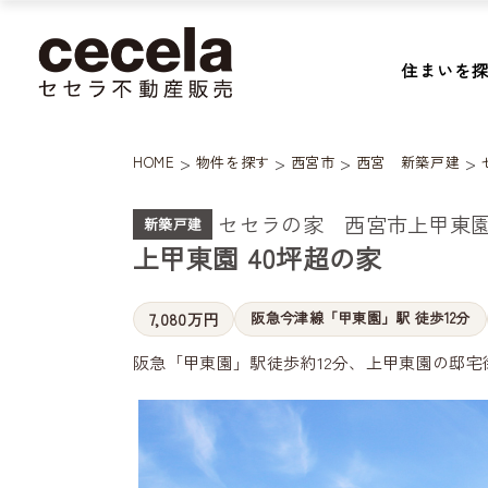
住まいを
>
>
>
>
HOME
物件を探す
西宮市
西宮 新築戸建
セセラの家 西宮市上甲東
新築戸建
上甲東園 40坪超の家
阪急今津線「甲東園」駅 徒歩12分
7,080万円
阪急「甲東園」駅徒歩約12分、上甲東園の邸宅街に