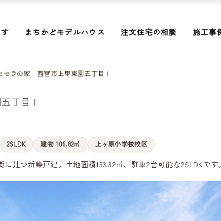
探す
まちかどモデルハウス
注文住宅の相談
施工事
セセラの家 西宮市上甲東園五丁目Ⅰ
園五丁目Ⅰ
2SLDK
建物 106.82㎡
上ヶ原小学校校区
建つ新築戸建。土地面積133.32㎡、駐車2台可能な2SLDKです