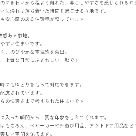
前のにぎわいから程よく離れた、暮らしやすさを感じられるロ
まいに帰れば落ち着いた時間を過ごせる立地です。
にも安心感のある住環境が整っています。
放感ある敷地。
みやすい住まいです。
るく、のびやかな空気感を演出。
た、上質な日常にふさわしい一邸です。
客時にもゆとりをもって対応できます。
も配慮されています。
からの快適さまで考えられた住まいです。
いに入った瞬間から上質な印象を与えてくれます。
靴はもちろん、ベビーカーや外遊び用品、アウトドア用品など
も美しい空間を保てます。