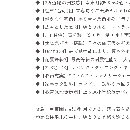
◆【2方道路の開放感】南東側約5.8m公道
◆【駐車2台可能】来客時やご夫婦それぞれ
◆【静かな住宅街】落ち着いた街並みに包
◆【広々とした玄関】ゆとりあるエントラ
◆【ZEH住宅】高断熱・省エネ・創エネを
◆【太陽光パネル搭載】日々の電気代を抑
◆【UA値0.34】高断熱性能により、夏も
◆【耐震等級3】最高等級の耐震性能で、大
◆【21.3帖LDK】リビング・ダイニング
◆【収納充実】SIC・WIC・ファミリーク
◆【家事ラク動線】ランドリー動線や水回
◆【教育施設徒歩圏】上ヶ原小学校徒歩4分
阪急「甲東園」駅が利用できる、落ち着き
静かな住宅地の中に、ゆとりと品格を感じ