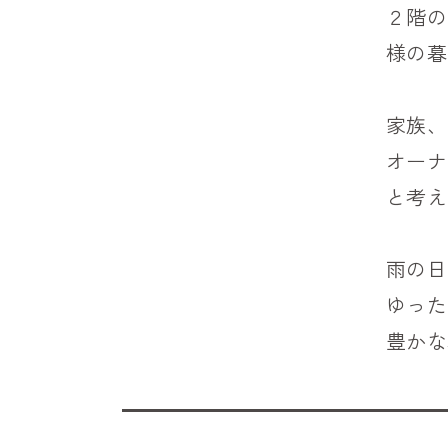
２階の
様の暮
家族、
オーナ
と考え
雨の日
ゆった
豊かな