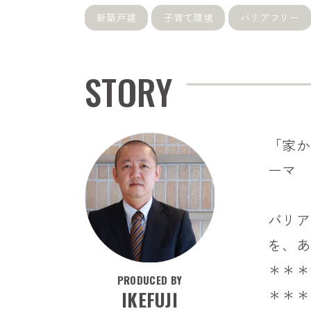
新築戸建
子育て環境
バリアフリー
STORY
「家か
ーマ
バリア
を、あ
＊＊＊
PRODUCED BY
＊＊＊
IKEFUJI