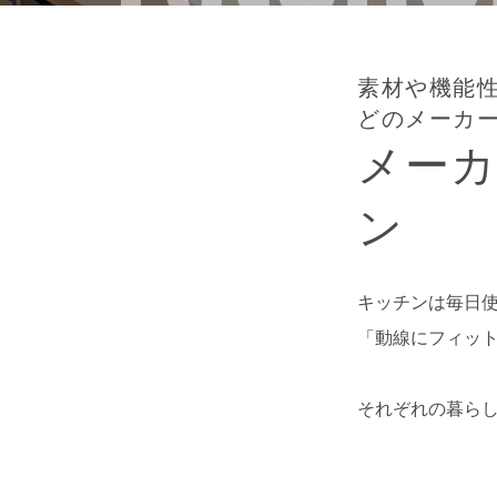
素材や機能
どのメーカ
メー
ン
キッチンは毎日
「動線にフィッ
それぞれの暮ら