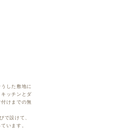
そうした敷地に
、キッチンとダ
片付けまでの無
びで設けて、
っています。