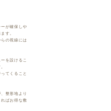
シーが確保しや
来ます。
からの視線には
ニーを設けるこ
す。
持ってくること
が、整形地より
きればお得な敷