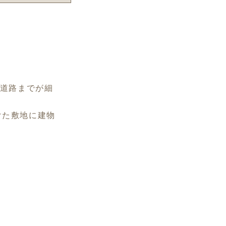
ら道路までが細
けた敷地に建物