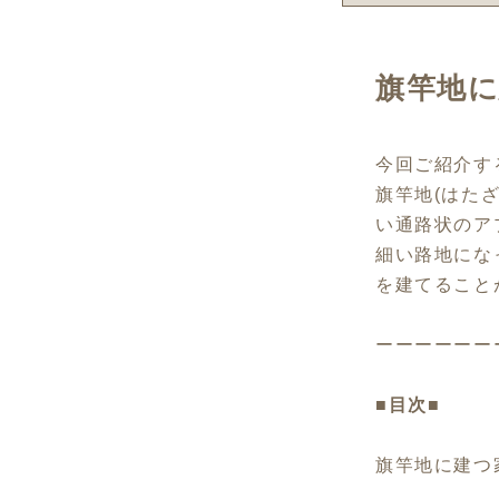
旗竿地
今回ご紹介す
旗竿地(はた
い通路状のア
細い路地にな
を建てること
ーーーーーー
■目次■
旗竿地に建つ