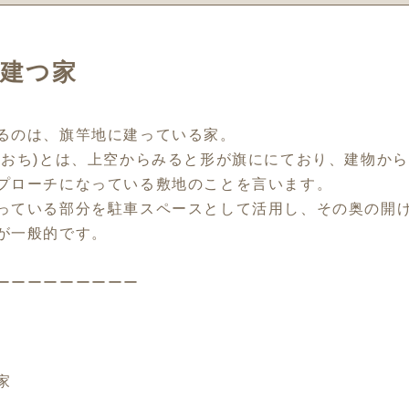
に建つ家
るのは、旗竿地に建っている家。
ざおち)とは、上空からみると形が旗ににており、建物か
プローチになっている敷地のことを言います。
っている部分を駐車スペースとして活用し、その奥の開
が一般的です。
ーーーーーーーーー
家