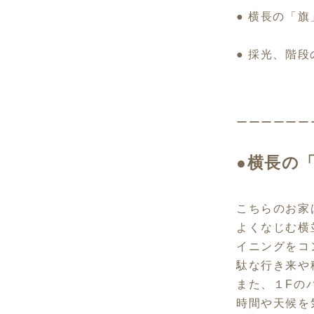
● 横長の「
● 採光、階段
ーーーーーー
●
横長の
こちらのお家
よくなじむ横
イニングをコ
駄な行き来や
また、１Fの
時間や天候を