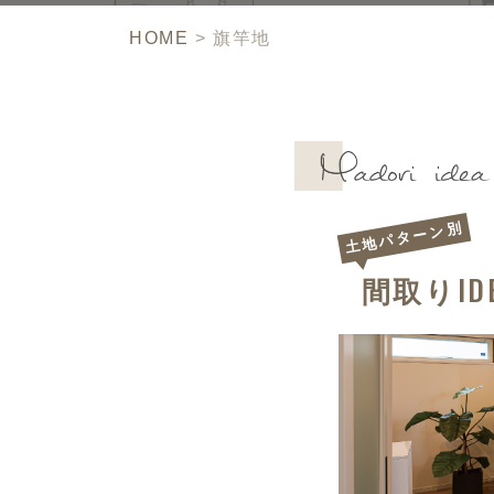
HOME
>
旗竿地
土地パターン別
ID
間取り