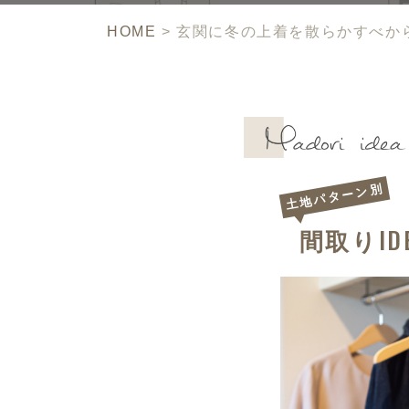
HOME
>
玄関に冬の上着を散らかすべか
土地パターン別
ID
間取り