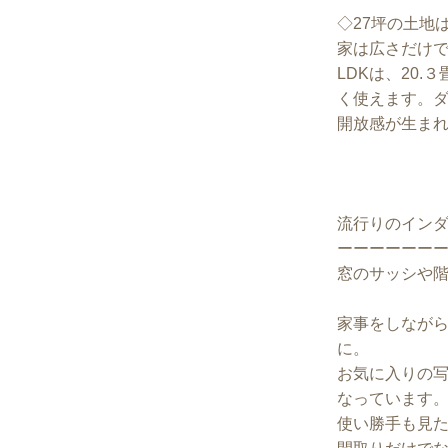
◇27坪の土地
家は広さだけ
LDKは、20
く使えます。ダ
開放感が生ま
流行りのイン
ーーーーーー
窓のサッシや
家事をしなが
に。
お気に入りの
なっています
使い勝手も見