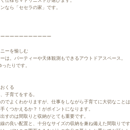
なく仕様もマドリニストが選びます。
インなら「セセラの家」です。
！
ーーーーーーーーーーーー
コニーを愉しむ
ニーは。パーティーや天体観測もできるアウトドアスペース。
とゆったりです。
におくる
ら、子育てをする。
なのでよくわかりますが、仕事をしながら子育てに大切なこと
上手くつかえるか？！がポイントになります。
り出すのは間取りと収納がとても重要です。
導線の良い配置と、十分なサイズの収納を兼ね備えた間取りで