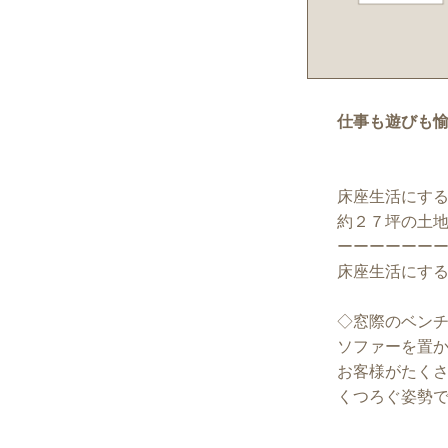
仕事も遊びも
床座生活にす
約２７坪の土
ーーーーーー
床座生活にす
◇窓際のベン
ソファーを置
お客様がたく
くつろぐ姿勢