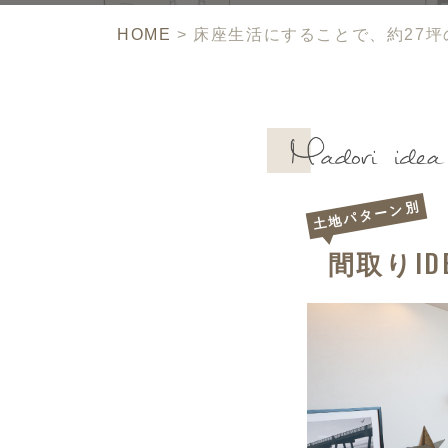
HOME
>
床座生活にすることで、
約27
土地パターン別
ID
間取り