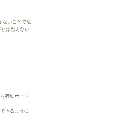
置かないことで広
坪とは思えない
。
面を有効ボード
ズできるように