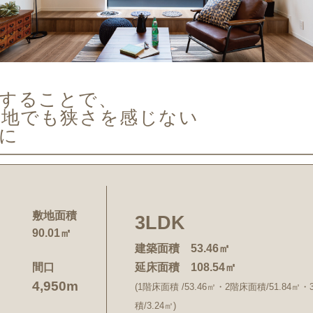
することで、
土地でも狭さを感じない
に
敷地面積
3LDK
90.01㎡
建築面積 53.46㎡
間口
延床面積 108.54㎡
4,950m
(1階床面積 /53.46㎡・2階床面積/51.84㎡
積/3.24㎡)