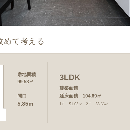
改めて考える
敷地面積
3LDK
99.53㎡
建築面積
間口
延床面積 104.69㎡
5.85m
1Ｆ 51.03㎡ 2Ｆ 53.66㎡