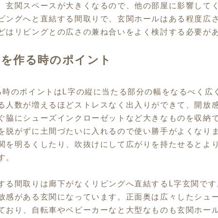
、玄関スペースが大きくなるので、他の部屋に影響して
ビングへと直結する間取りで、玄関ホールはある程度広
どはリビングとの広さの兼ね合いをよく検討する必要が
関を作る時のポイント
る時のポイントはL字の縦に当たる部分の幅をなるべく広
る人数が増えるほどストレスなく出入りができて、開放
ぐ脇にシューズインクローゼットなど大きなものを収納
を脱がずに土間づたいに入れるので使い勝手がよくなり
関を明るくしたり、吹抜けにして広がりを持たせるとよ
す。
する間取りは廊下がなくリビングへ直結するL字玄関です
放感がある玄関になっています。正面奥は広々したシュ
ており、自転車やベビーカーなと大型なものも玄関ホー