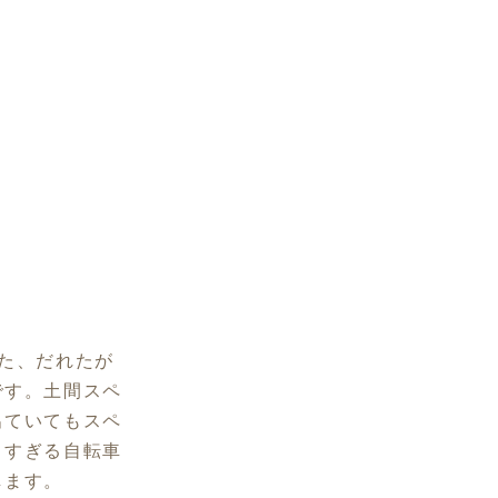
た、だれたが
です。土間スペ
出ていてもスペ
きすぎる自転車
します。