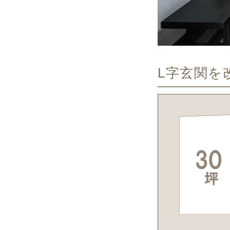
L字玄関を