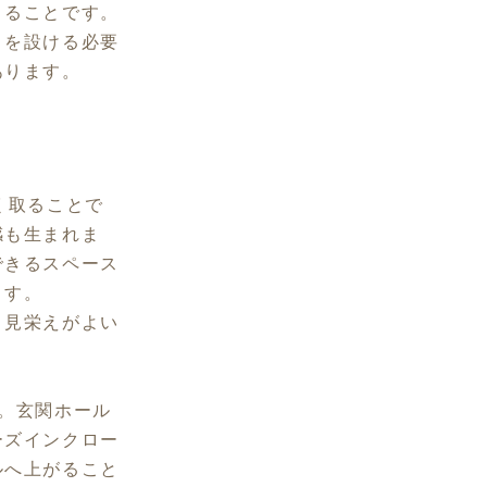
くることです。
さを設ける必要
あります。
く取ることで
感も生まれま
できるスペース
ます。
り見栄えがよい
。玄関ホール
ーズインクロー
ルへ上がること