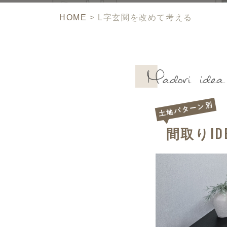
HOME
>
L字玄関を改めて考える
土地パターン別
ID
間取り