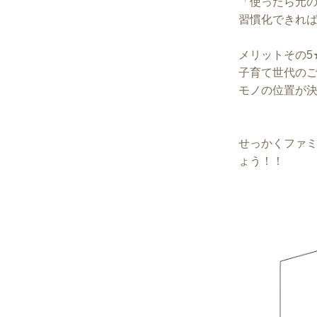
「使ったら元
習慣化できれ
メリットその5
子育て世代の
モノの位置が決
せっかくファ
ょう！！