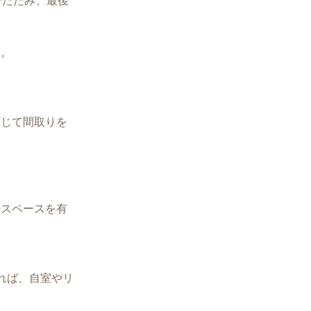
でたたみ、最後
す。
応じて間取りを
のスペースを有
れば、自室やリ