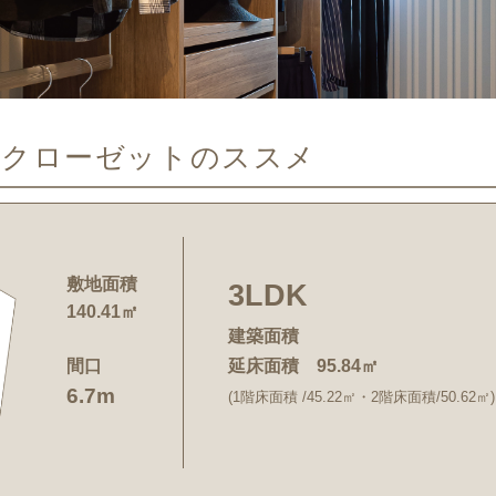
ークローゼットのススメ
敷地面積
3LDK
140.41㎡
建築面積
間口
延床面積 95.84㎡
6.7m
(1階床面積 /45.22㎡・2階床面積/50.62㎡)