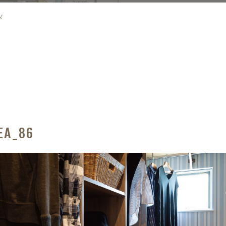
メ
EA_86