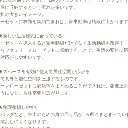
階の洗濯機で洗濯をし、2階のベランダで干し、リビングなど
部屋に収納するという流れが多いです。
負担の大きいイメージ。
ローゼットに衣類を集約できれば、家事効率は格段に上がりま
★新しい生活様式に合っている
ローゼットを導入すると家事動線だけでなく生活動線も改善！
物をファミリークローゼットに収納することで、生活の変化に
の対応がしやすいです。
★スペースを有効に使えて居住空間が広がる
って意外と居住空間を圧迫するものです。
リークローゼットに衣類等をまとめることができれば、各部屋
ようになり、居住空間が広がります。
★整理整頓しやすい
バッグなど、外出のための身の回り品が1ヵ所にまとまってい
が散乱しにくくなります。