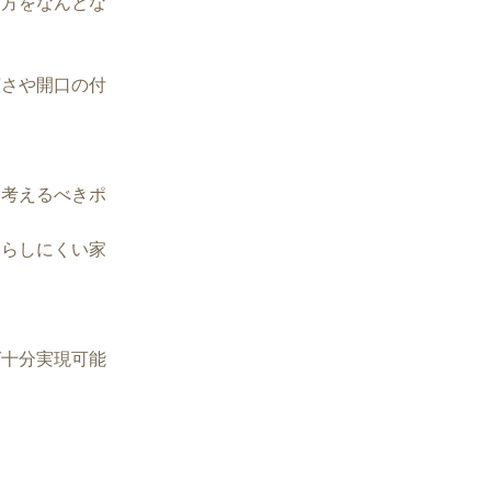
し方をなんとな
広さや開口の付
り考えるべきポ
暮らしにくい家
ば十分実現可能