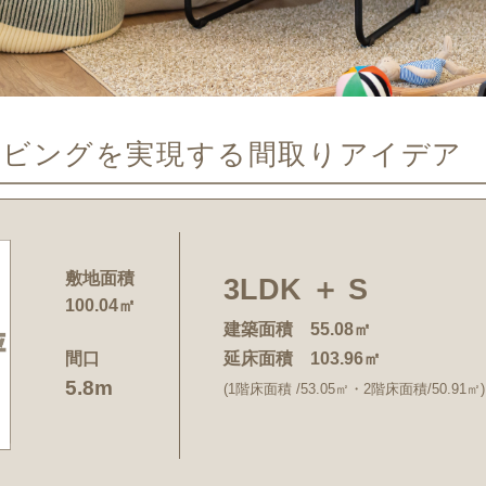
リビングを実現する間取りアイデア
敷地面積
3LDK ＋ S
100.04㎡
建築面積 55.08㎡
間口
延床面積 103.96㎡
5.8m
(1階床面積 /53.05㎡・2階床面積/50.91㎡)