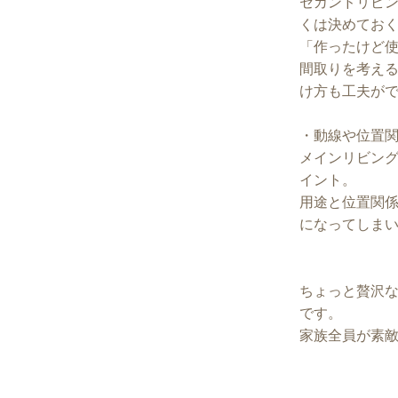
セカンドリビ
くは決めてお
「作ったけど
間取りを考え
け方も工夫が
・動線や位置
メインリビン
イント。
用途と位置関
になってしま
ちょっと贅沢
です。
家族全員が素