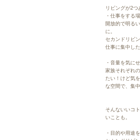
リビングが2つ
・仕事をする
開放的で明る
に。
セカンドリビ
仕事に集中し
・音量を気に
家族それぞれ
たい！けど気
な空間で、集
そんないいコ
いことも。
・目的や用途