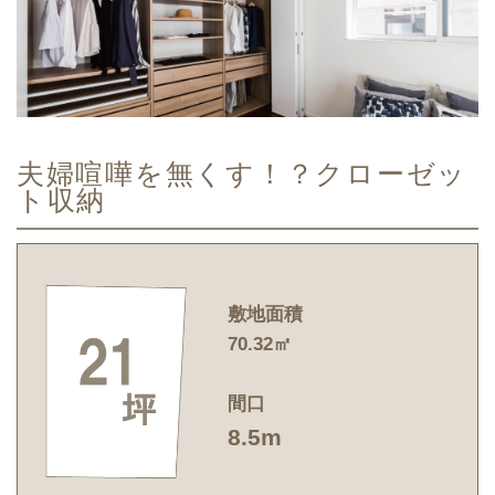
夫婦喧嘩を無くす！？クローゼッ
ト収納
敷地面積
70.32㎡
間口
8.5m